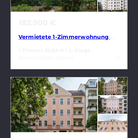
182.900 €
Vermietete 1-Zimmerwohnung mit gutem Energiewert & Wannenbad nahe Schloßstraße
1 Zimmer
·
32,83 m²
·
2. Etage
Berlin Steglitz (Berlin)