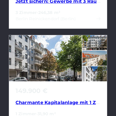
Jetzt sichern: Gewerbe mit 3 Räumen für individuelle Gestaltung in Berlin-Reinickendorf
3 Zimmer
·
246,38 m²
Berlin Reinickendorf (Berlin)
149.900 €
Charmante Kapitalanlage mit 1 Zimmer nahe Beusselstraße in Moabit
1 Zimmer
·
31,90 m²