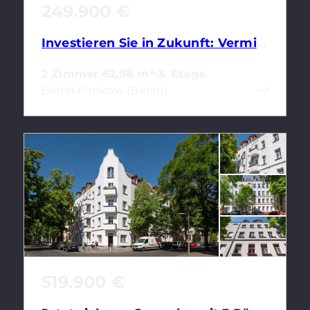
249.900 €
Investieren Sie in Zukunft: Vermietete 2-Zimmer-Wohnung nahe Florakiez
2 Zimmer
·
62,98 m²
·
3. Etage
Berlin Pankow (Berlin)
519.900 €