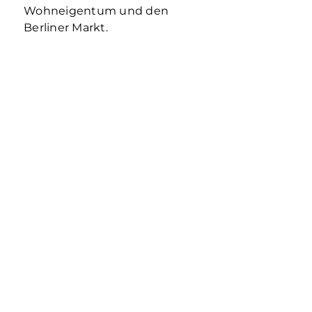
Wohneigentum und den
Berliner Markt.
1-ZIMMER-WOHNUNG ALS
KAPITALANLAGE
Eine 1-Zimmer-Wohnung als Kapitalanlage
wirkt auf den ersten Blick überschaubar:
geringerer Kaufpreis als größere
Wohnungen, klare Zielgruppe, gute
Vermietbarkeit in der passenden Lage. In
Mehr erfahren
Berlin ist die Prüfung 2026 jedoch deutlich
differenzierter.