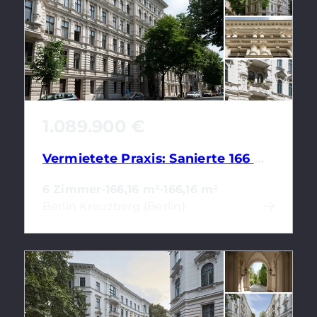
1.089.900 €
Vermietete Praxis: Sanierte 166 m² Gewerbefläche mit 6 Räumen im Kreuzberger Denkmal
6 Zimmer
·
166,16 m²
·
166,16 m²
Berlin Kreuzberg (Berlin)