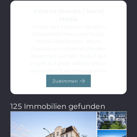
Externe Dienste / Social
Media
Inhalte aus externen Quellen,
Videoplattformen und Social-
Media-Plattformen. Wenn
Cookies von externen Medien
akzeptiert werden, bedarf der
Zugriff auf diese Inhalte keiner
manuellen Zustimmung mehr
Zustimmen
125 Immobilien gefunden