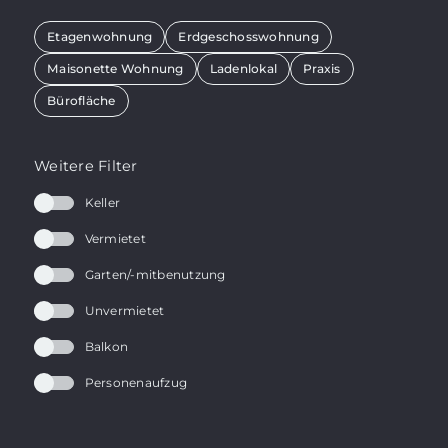
Etagenwohnung
Erdgeschosswohnung
Maisonette Wohnung
Ladenlokal
Praxis
Bürofläche
Weitere Filter
Keller
Vermietet
Garten/-mitbenutzung
Unvermietet
Balkon
Personenaufzug