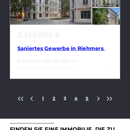
2.349.900 €
Saniertes Gewerbe in Riehmers Hofgarten: 6 Zimmer | Einbauküche | 2 Bäder | Balkon
6 Zimmer
·
197 m²
·
197 m²
Berlin Kreuzberg (Berlin)
1
2
3
4
5
FINDEN SIE EINE IMMOBILIE, DIE ZU