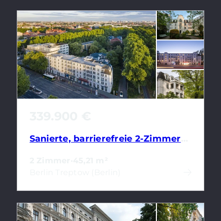
339.900 €
Sanierte, barrierefreie 2-Zimmerwohnung in Alt-Treptow
2 Zimmer
·
45,21 m²
Berlin Treptow (Berlin)