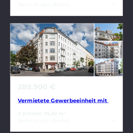
Berlin Moabit (Berlin)
289.900 €
Vermietete Gewerbeeinheit mit 2 Räumen & Gäste-WC in Berlin-Moabit
2 Zimmer
·
76,62 m²
Berlin Moabit (Berlin)