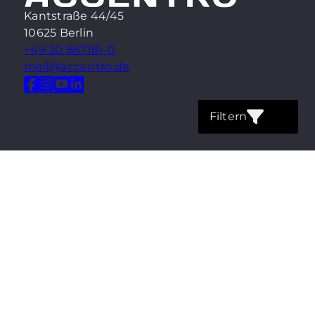
Kantstraße 44/45
10625 Berlin
+49 30 887181-0
mail@accentro.de
Filtern
Kontakt
Impressum
Datenschutz
Cookie-Einstellungen
Beratungsbüro ACCENTRO 2026
Made with
Ynfinite