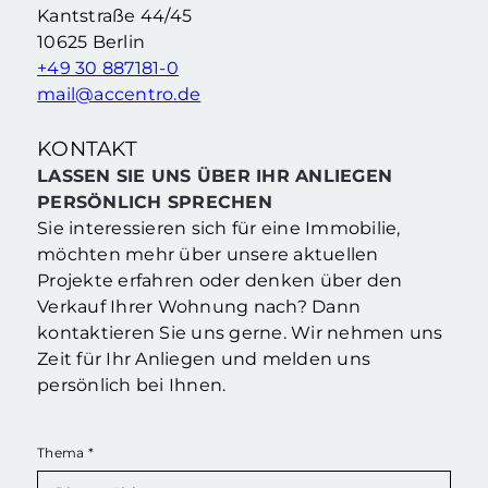
Jahre hat sich der Berliner
Kantstraße 44/45
Sonderstellung ein: Die Verbindung aus
nicht nur eine herausragende
im Osten des Zentrums als einer der
Marktveränderungen der vergangenen
nimmt dieser Bezirk eine absolute
10625 Berlin
traditionsreiche Bezirk im Westen Berlins
Käufer und Investoren hat sich der Bezirk
Sicherheit bietet. Nach den dynamischen
Metropole. Für Käufer und Investoren
Käufer und Investoren bietet dieser
+49 30 887181-0
wirtschaftlichen Fundamentaldaten. Für
der Bedarf an Wohnraum, der langfristige
und wirtschaftliche Zentrum der
Dynamik mit etablierter Wohnkultur. Für
herausragende zentrale Lage mit starken
mail@accentro.de
Berlin wächst – und mit der Stadt wächst
Berlin-Mitte ist das politische, kulturelle
Charlottenburg verbindet großstädtische
Friedrichshain verbindet eine
BERLIN
BERLIN-MITTE
CHARLOTTENBURG
FRIEDRICHSHAIN
KONTAKT
Berlin
Berlin-Mitte
Charlottenburg
IMMOBILIENMARKT BERLIN 2026
Friedrichshain
IMMOBILIENMARKT BERLIN-MITTE 2026
IMMOBILIENMARKT CHARLOTTENBURG 2026
IMMOBILIENMARKT FRIEDRICHSHAIN 2026
LASSEN SIE UNS ÜBER IHR ANLIEGEN
PERSÖNLICH SPRECHEN
Sie interessieren sich für eine Immobilie,
möchten mehr über unsere aktuellen
Projekte erfahren oder denken über den
Verkauf Ihrer Wohnung nach? Dann
kontaktieren Sie uns gerne. Wir nehmen uns
Zeit für Ihr Anliegen und melden uns
persönlich bei Ihnen.
Thema
*