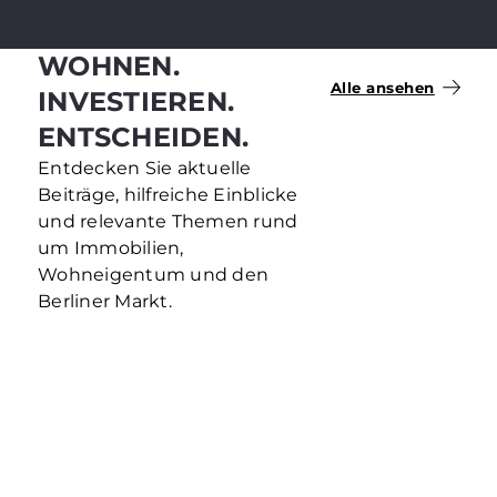
WOHNEN.
Alle ansehen
INVESTIEREN.
ENTSCHEIDEN.
Entdecken Sie aktuelle
Beiträge, hilfreiche Einblicke
und relevante Themen rund
um Immobilien,
Wohneigentum und den
Berliner Markt.
1-ZIMMER-WOHNUNG ALS
KAPITALANLAGE
Eine 1-Zimmer-Wohnung als Kapitalanlage
wirkt auf den ersten Blick überschaubar: