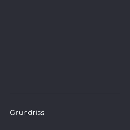
Energieausweistyp
Verbrauchsausweis
Energieeffizienzklasse
E
Wesentlicher Energieträger
Fernwärme
Endenergieverbrauch
132.0 kWh / (m²*a)
A+
A
B
C
D
E
F
G
H
Grundriss