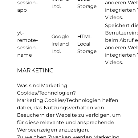
session-
anderen Web
Ltd.
Storage
app
integrierten
Videos.
Speichert di
yt-
Benutzerein
Google
HTML
remote-
beim Abruf e
Ireland
Local
session-
anderen Web
Ltd.
Storage
name
integrierten
Videos.
MARKETING
Was sind Marketing
Cookies/Technologien?
Marketing Cookies/Technologien helfen
dabei, das Nutzungsverhalten von
Besuchern der Website zu verfolgen, um
für diese relevante und ansprechende
Werbeanzeigen anzuzeigen.
Zu welchen Zwecken werden Marketing