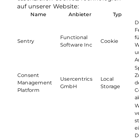
auf unserer Website:
Name
Anbieter
Typ
D
F
Functional
f
Sentry
Cookie
Software Inc
W
u
A
S
Consent
Z
Usercentrics
Local
Management
d
GmbH
Storage
Platform
C
a
W
v
s
e
D