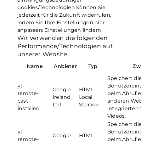
Cookies/Technologien können Sie
jederzeit für die Zukunft widerrufen,
indem Sie Ihre Einstellungen hier
anpassen:
Einstellungen ändern
Wir verwenden die folgenden
Performance/Technologien auf
unserer Website:
Name
Anbieter
Typ
Zw
Speichert di
yt-
Benutzerein
Google
HTML
remote-
beim Abruf e
Ireland
Local
cast-
anderen Web
Ltd.
Storage
installed
integrierten
Videos.
Speichert di
yt-
Benutzerein
Google
HTML
remote-
beim Abruf e