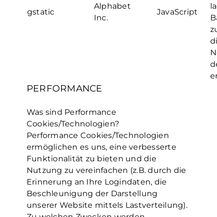
Alphabet
l
gstatic
JavaScript
Inc.
B
z
d
N
d
e
PERFORMANCE
Was sind Performance
Cookies/Technologien?
Performance Cookies/Technologien
ermöglichen es uns, eine verbesserte
Funktionalität zu bieten und die
Nutzung zu vereinfachen (z.B. durch die
Erinnerung an Ihre Logindaten, die
Beschleunigung der Darstellung
unserer Website mittels Lastverteilung).
Zu welchen Zwecken werden