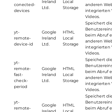
Ireland
Local
conected-
anderen Web
Ltd.
Storage
devices
integrierten
Videos.
Speichert di
Benutzerein
yt-
Google
HTML
beim Abruf e
remote-
Ireland
Local
anderen Web
device-id
Ltd.
Storage
integrierten
Videos.
Speichert di
yt-
Benutzerein
remote-
Google
HTML
beim Abruf e
fast-
Ireland
Local
anderen Web
check-
Ltd.
Storage
integrierten
period
Videos.
Speichert di
yt-
Benutzerein
Google
HTML
remote-
beim Abruf e
Ireland
Local