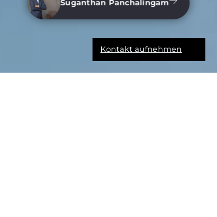
Suganthan Panchalingam
Kontakt aufnehmen