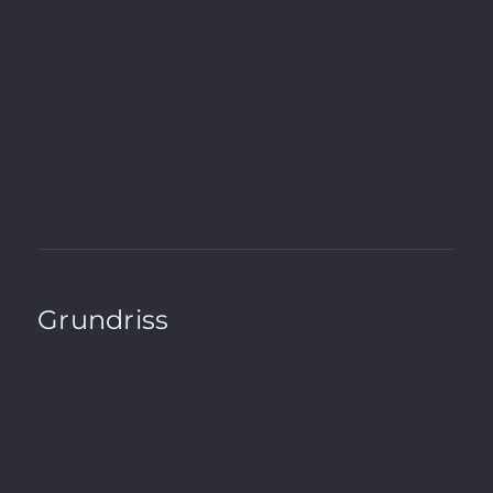
Wesentlicher Energieträger
KWK fossil
Endenergiebedarf
71kWh / (m²*a)
A+
A
B
C
D
E
F
G
H
Grundriss