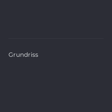
A+
A
B
C
D
E
F
G
H
Grundriss