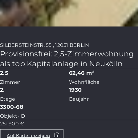
SILBERSTEINSTR. 55 , 12051 BERLIN
Provisionsfrei: 2,5-Zimmerwohnung
als top Kapitalanlage in Neukölln
2.5
62,46 m²
Zimmer
Wohnfläche
2.
1930
Etage
Baujahr
3300-68
Objekt-ID
251.900 €
Auf Karte anzeigen