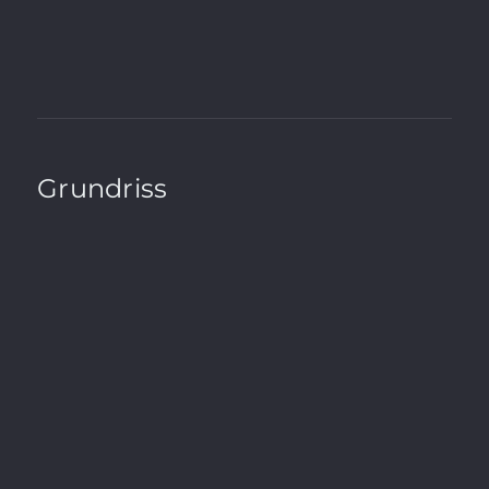
A+
A
B
C
D
E
F
G
H
Grundriss