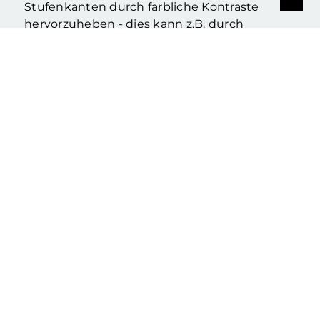
Stufenkanten durch farbliche Kontraste
hervorzuheben - dies kann z.B. durch
Einfräsungen mit farbigen Einlegern erfolgen.
Kleinere Hauszugänge, die nur über eine
Treppe erreichbar sind, sollten durch eine
Rampe ergänzt werden.
Wohin mit Rollstuhl und
Kinderwagen?
Für Rollstühle und andere Mobilitätshilfen,
aber auch für Kinderwagen werden in einem
Wohnhaus geeignete Abstellmöglichkeiten
benötigt. Doch auch über dieses Thema
machen sich leider oft nur die Menschen
Gedanken, die auf diese Gegenstände
angewiesen sind. Wurden entsprechende
Abstellmöglichkeiten bei der Planung eines
Wohngebäudes nicht berücksichtigt,
bedeutet dies für die Betroffenen große
Unannehmlichkeiten: Gerade in älteren