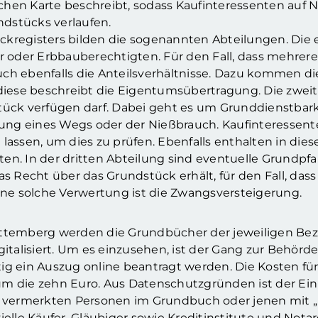
chen Karte beschreibt, sodass Kaufinteressenten auf 
dstücks verlaufen.
kregisters bilden die sogenannten Abteilungen. Die e
oder Erbbauberechtigten. Für den Fall, dass mehrer
ch ebenfalls die Anteilsverhältnisse. Dazu kommen di
 diese beschreibt die Eigentumsübertragung. Die zweit
stück verfügen darf. Dabei geht es um Grunddienstba
tzung eines Wegs oder der Nießbrauch. Kaufinteressent
lassen, um dies zu prüfen. Ebenfalls enthalten in die
en. In der dritten Abteilung sind eventuelle Grundpf
as Recht über das Grundstück erhält, für den Fall, dass
eine solche Verwertung ist die Zwangsversteigerung.
emberg werden die Grundbücher der jeweiligen Bez
gitalisiert. Um es einzusehen, ist der Gang zur Behörd
ig ein Auszug online beantragt werden. Die Kosten fü
m die zehn Euro. Aus Datenschutzgründen ist der Einbl
vermerkten Personen im Grundbuch oder jenen mit „
ielle Käufer, Gläubiger sowie Kreditinstitute und Nota