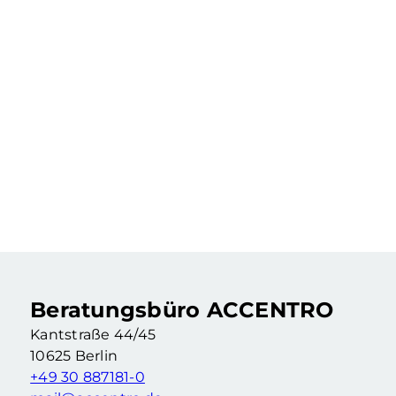
219.900 €
Vermietete 2-Zimmer-Altbauwohnung als Kapitalanlage
2 Zimmer
·
55,46 m²
·
4. Etage
Berlin Wedding (Berlin)
Beratungsbüro ACCENTRO
Kantstraße 44/45
10625 Berlin
+49 30 887181-0