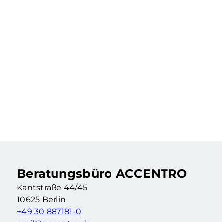
219.900 €
Vermietete 2-Zimmer-Altbauwohnung als Kapitalanlage
2 Zimmer
·
55,46 m²
·
4. Etage
Berlin Wedding (Berlin)
Beratungsbüro ACCENTRO
Kantstraße 44/45
10625 Berlin
+49 30 887181-0