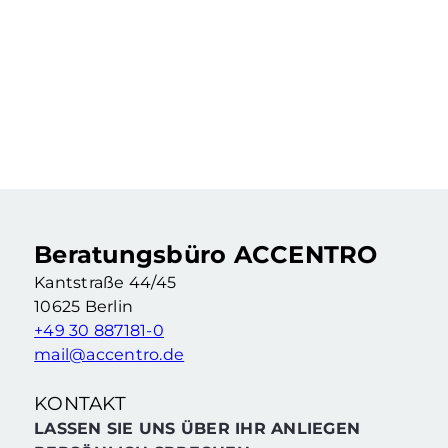
219.900 €
Vermietete 2-Zimmer-Altbauwohnung als Kapitalanlage
2 Zimmer
·
55,46 m²
·
4. Etage
Berlin Wedding (Berlin)
Beratungsbüro ACCENTRO
Kantstraße 44/45
10625 Berlin
+49 30 887181-0
mail@accentro.de
KONTAKT
LASSEN SIE UNS ÜBER IHR ANLIEGEN