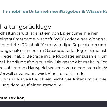
Immobilien
Unternehmen
Ratgeber & Wissen
K
dhaltungsrücklage
ndhaltungsrücklage ist ein von Eigentümern einer
igentümergemein-schaft (WEG) oder eines Wohnha
 finanzieller Rückhalt für notwendige Reparaturen und
ltungsmaßnahmen am Gebäude. Jeder Eigentümer ist
t, regelmäßig Beiträge in die Rücklage einzuzahlen, u
ell handlungsfähig zu sein. Die geschieht meist in Fo
zu zahlendem Hausgeld, welches von einem von der
Verwalter verwahrt wird. Eine ausreichende
ungsrücklage ist auch ein wichtiges Kriterium bei der
und dem Kauf einer Immobilie.
zum Lexikon