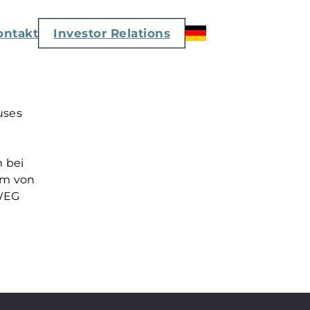
ontakt
Investor Relations
uses
m bei
rm von
 WEG