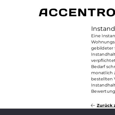
Instan
Eine Insta
Wohnungse
gebildeter
Instandha
verpflichte
Bedarf schn
monatlich 
bestellten 
Instandhalt
Bewertung 
Zurück 