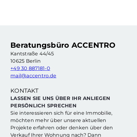
Vermietete Eigentumswohnung mit 2,5 Zimmern & Balkon in Berliner Kiezlage
2.5 Zimmer
·
62,76 m²
·
2. Etage
Berlin Neukölln (Berlin)
Beratungsbüro ACCENTRO
Kantstraße 44/45
10625 Berlin
+49 30 887181-0
mail@accentro.de
KONTAKT
LASSEN SIE UNS ÜBER IHR ANLIEGEN
PERSÖNLICH SPRECHEN
Sie interessieren sich für eine Immobilie,
möchten mehr über unsere aktuellen
Projekte erfahren oder denken über den
Verkauf Ihrer Wohnung nach? Dann