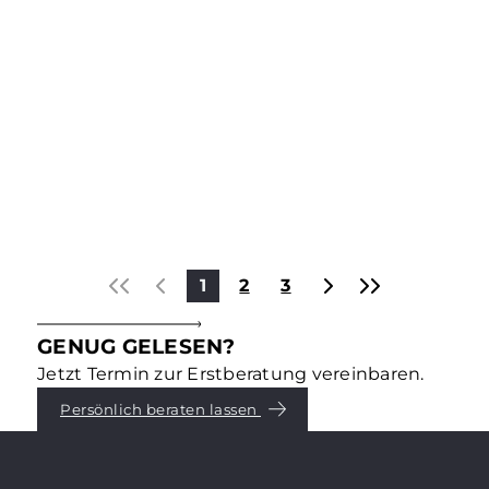
Kapitalanlagen & Investments
DAS STECKT HINTER ESG –
TEIL 3: „G“ – GOVERNANCE
Environmental, Social, Governance – dafür stehen
die drei Buchstaben ESG, die für die
Immobilienbranche und -eigentümer längst
entscheidend geworden sind. Was genau dahinter
steckt, erklären wir in einer Reihe von
Mehr erfahren
Blogbeiträgen. Teil 3: Governance.
1
2
3
GENUG GELESEN?
Jetzt Termin zur Erstberatung vereinbaren.
Persönlich beraten lassen