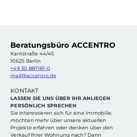
Vermietete Eigentumswohnung mit 2,5 Zimmern & Balkon in Berliner Kiezlage
2.5 Zimmer
·
62,76 m²
·
2. Etage
Berlin Neukölln (Berlin)
Beratungsbüro ACCENTRO
Kantstraße 44/45
10625 Berlin
+49 30 887181-0
mail@accentro.de
KONTAKT
LASSEN SIE UNS ÜBER IHR ANLIEGEN
PERSÖNLICH SPRECHEN
Sie interessieren sich für eine Immobilie,
möchten mehr über unsere aktuellen
Projekte erfahren oder denken über den
Verkauf Ihrer Wohnung nach? Dann