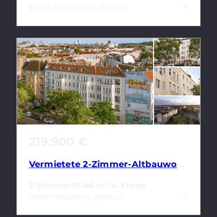
Berlin Kreuzberg (Berlin)
219.900 €
Vermietete 2-Zimmer-Altbauwohnung als Kapitalanlage
2 Zimmer
·
55,46 m²
·
4. Etage
Berlin Wedding (Berlin)