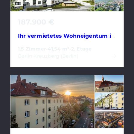
187.900 €
Ihr vermietetes Wohneigentum in Kreuzberg: Wannenbad, Balkon & Energieeffizienzklasse B
1.5 Zimmer
·
41,54 m²
·
2. Etage
Berlin Kreuzberg (Berlin)