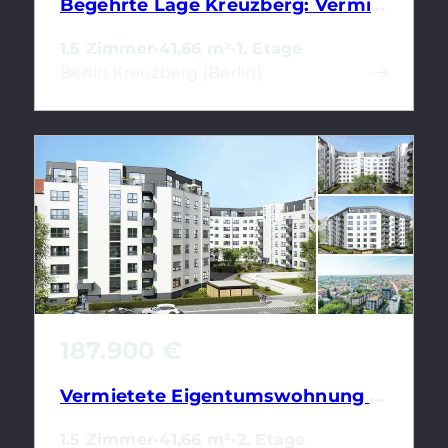
Begehrte Lage Kreuzberg: Vermietete Wohnung als Altersvorsorge
1.5 Zimmer
·
41,66 m²
·
1. Etage
Berlin Kreuzberg (Berlin)
187.900 €
Vermietete Eigentumswohnung mit 1,5 Zimmern & top Energieeffizienzklasse
1.5 Zimmer
·
41,66 m²
·
2. Etage