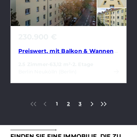
230.900 €
Preiswert, mit Balkon & Wannenbad: Vermietete 2,5-Zimmerwohnung am Schillerkiez
2.5 Zimmer
·
63,12 m²
·
2. Etage
Berlin Neukölln (Berlin)
1
2
3
FINDEN SIE EINE IMMOBILIE, DIE ZU