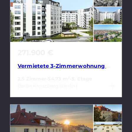
271.900 €
Vermietete 3-Zimmerwohnung mit Loggia und Energieeffizienzklasse B
2.5 Zimmer
·
54,73 m²
·
5. Etage
Berlin Kreuzberg (Berlin)