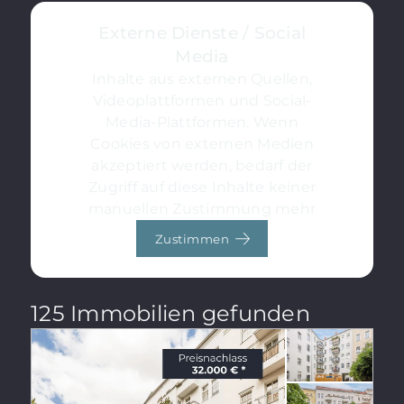
Externe Dienste / Social
Media
Inhalte aus externen Quellen,
Videoplattformen und Social-
Media-Plattformen. Wenn
Cookies von externen Medien
akzeptiert werden, bedarf der
Zugriff auf diese Inhalte keiner
manuellen Zustimmung mehr
Zustimmen
125 Immobilien gefunden