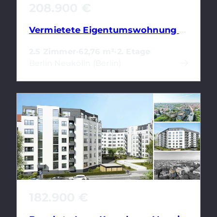
208.900 €
Vermietete Eigentumswohnung mit 2,5 Zimmern & Balkon in Berliner Kiezlage
2.5 Zimmer
·
62,76 m²
·
2. Etage
Berlin Neukölln (Berlin)
182.900 €