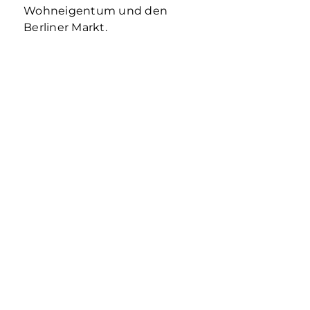
Wohneigentum und den
Berliner Markt.
1-ZIMMER-WOHNUNG ALS
KAPITALANLAGE
Eine 1-Zimmer-Wohnung als Kapitalanlage
wirkt auf den ersten Blick überschaubar:
geringerer Kaufpreis als größere
Wohnungen, klare Zielgruppe, gute
Vermietbarkeit in der passenden Lage. In
Mehr erfahren
Berlin ist die Prüfung 2026 jedoch deutlich
differenzierter.