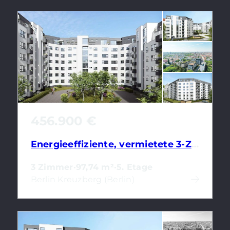
456.900 €
Energieeffiziente, vermietete 3-Zimmerwohnung in Kreuzberg als Kapitalanlage
3 Zimmer
·
97,74 m²
·
5. Etage
Berlin Kreuzberg (Berlin)