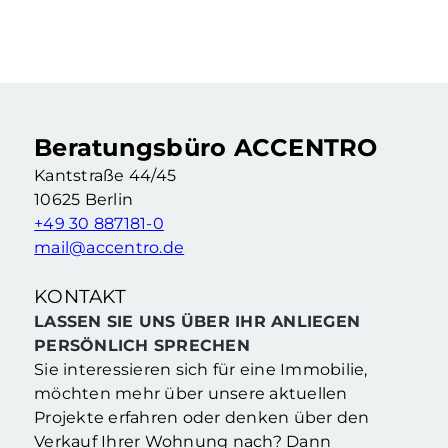
Vermietete Eigentumswohnung mit 2,5 Zimmern & Balkon in Berliner Kiezlage
2.5 Zimmer
·
62,76 m²
·
2. Etage
Berlin Neukölln (Berlin)
Beratungsbüro ACCENTRO
Kantstraße 44/45
10625 Berlin
+49 30 887181-0
mail@accentro.de
KONTAKT
LASSEN SIE UNS ÜBER IHR ANLIEGEN
PERSÖNLICH SPRECHEN
Sie interessieren sich für eine Immobilie,
möchten mehr über unsere aktuellen
Projekte erfahren oder denken über den
Verkauf Ihrer Wohnung nach? Dann