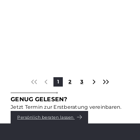
Kapitalanlagen & Investments
DAS STECKT HINTER ESG –
TEIL 3: „G“ – GOVERNANCE
Environmental, Social, Governance – dafür stehen
die drei Buchstaben ESG, die für die
Immobilienbranche und -eigentümer längst
entscheidend geworden sind. Was genau dahinter
steckt, erklären wir in einer Reihe von
Mehr erfahren
Blogbeiträgen. Teil 3: Governance.
1
2
3
GENUG GELESEN?
Jetzt Termin zur Erstberatung vereinbaren.
Persönlich beraten lassen