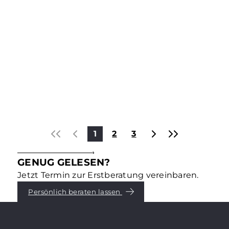
Kapitalanlagen & Investments
DAS STECKT HINTER ESG –
TEIL 3: „G“ – GOVERNANCE
Environmental, Social, Governance – dafür stehen
die drei Buchstaben ESG, die für die
Immobilienbranche und -eigentümer längst
entscheidend geworden sind. Was genau dahinter
steckt, erklären wir in einer Reihe von
Mehr erfahren
Blogbeiträgen. Teil 3: Governance.
1
2
3
GENUG GELESEN?
Jetzt Termin zur Erstberatung vereinbaren.
Persönlich beraten lassen