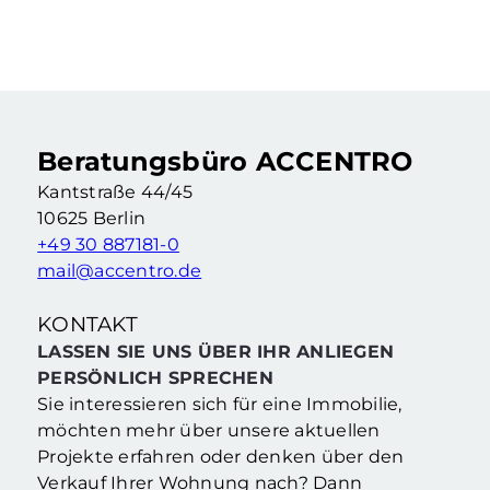
Vermietete Eigentumswohnung mit 2,5 Zimmern & Balkon in Berliner Kiezlage
2.5 Zimmer
·
62,76 m²
·
2. Etage
Berlin Neukölln (Berlin)
Beratungsbüro ACCENTRO
Kantstraße 44/45
10625 Berlin
+49 30 887181-0
mail@accentro.de
KONTAKT
LASSEN SIE UNS ÜBER IHR ANLIEGEN
PERSÖNLICH SPRECHEN
Sie interessieren sich für eine Immobilie,
möchten mehr über unsere aktuellen
Projekte erfahren oder denken über den
Verkauf Ihrer Wohnung nach? Dann