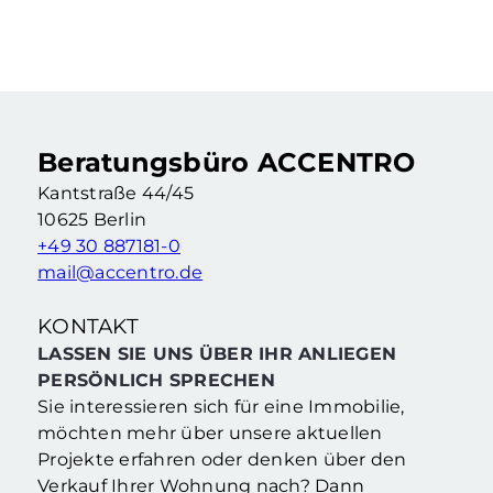
Vermietete Eigentumswohnung mit 2,5 Zimmern & Balkon in Berliner Kiezlage
2.5 Zimmer
·
62,76 m²
·
2. Etage
Berlin Neukölln (Berlin)
Beratungsbüro ACCENTRO
Kantstraße 44/45
10625 Berlin
+49 30 887181-0
mail@accentro.de
KONTAKT
LASSEN SIE UNS ÜBER IHR ANLIEGEN
PERSÖNLICH SPRECHEN
Sie interessieren sich für eine Immobilie,
möchten mehr über unsere aktuellen
Projekte erfahren oder denken über den
Verkauf Ihrer Wohnung nach? Dann