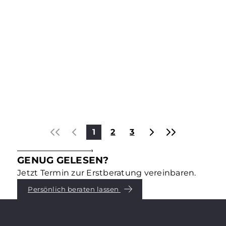
Kapitalanlagen & Investments
DAS STECKT HINTER ESG –
TEIL 3: „G“ – GOVERNANCE
Environmental, Social, Governance – dafür stehen
die drei Buchstaben ESG, die für die
Immobilienbranche und -eigentümer längst
entscheidend geworden sind. Was genau dahinter
steckt, erklären wir in einer Reihe von
Mehr erfahren
Blogbeiträgen. Teil 3: Governance.
1
2
3
GENUG GELESEN?
Jetzt Termin zur Erstberatung vereinbaren.
Persönlich beraten lassen