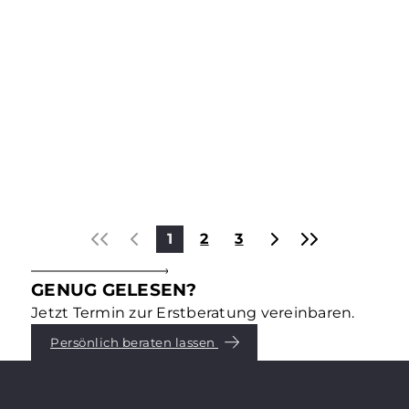
Kapitalanlagen & Investments
DAS STECKT HINTER ESG –
TEIL 3: „G“ – GOVERNANCE
Environmental, Social, Governance – dafür stehen
die drei Buchstaben ESG, die für die
Immobilienbranche und -eigentümer längst
entscheidend geworden sind. Was genau dahinter
steckt, erklären wir in einer Reihe von
Mehr erfahren
Blogbeiträgen. Teil 3: Governance.
1
2
3
GENUG GELESEN?
Jetzt Termin zur Erstberatung vereinbaren.
Persönlich beraten lassen