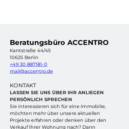
Vermietete Eigentumswohnung mit 2,5 Zimmern & Balkon in Berliner Kiezlage
2.5 Zimmer
·
62,76 m²
·
2. Etage
Berlin Neukölln (Berlin)
Beratungsbüro ACCENTRO
Kantstraße 44/45
10625 Berlin
+49 30 887181-0
mail@accentro.de
KONTAKT
LASSEN SIE UNS ÜBER IHR ANLIEGEN
PERSÖNLICH SPRECHEN
Sie interessieren sich für eine Immobilie,
möchten mehr über unsere aktuellen
Projekte erfahren oder denken über den
Verkauf Ihrer Wohnung nach? Dann