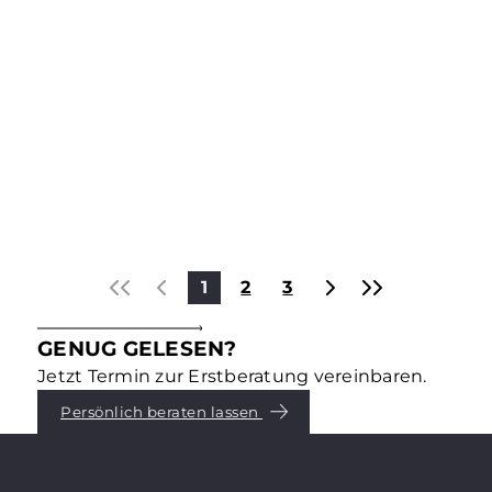
Kapitalanlagen & Investments
DAS STECKT HINTER ESG –
TEIL 3: „G“ – GOVERNANCE
Environmental, Social, Governance – dafür stehen
die drei Buchstaben ESG, die für die
Immobilienbranche und -eigentümer längst
entscheidend geworden sind. Was genau dahinter
steckt, erklären wir in einer Reihe von
Mehr erfahren
Blogbeiträgen. Teil 3: Governance.
1
2
3
GENUG GELESEN?
Jetzt Termin zur Erstberatung vereinbaren.
Persönlich beraten lassen