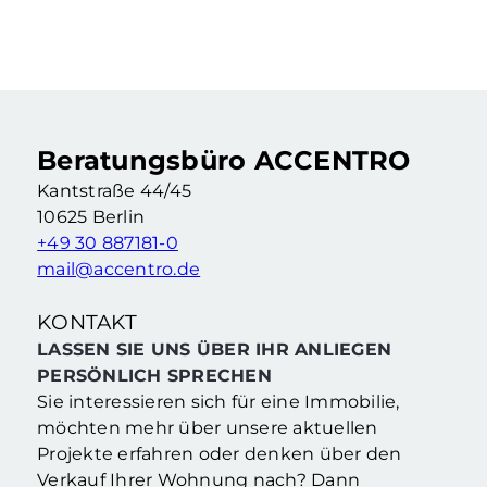
Vermietete Eigentumswohnung mit 2,5 Zimmern & Balkon in Berliner Kiezlage
2.5 Zimmer
·
62,76 m²
·
2. Etage
Berlin Neukölln (Berlin)
Beratungsbüro ACCENTRO
Kantstraße 44/45
10625 Berlin
+49 30 887181-0
mail@accentro.de
KONTAKT
LASSEN SIE UNS ÜBER IHR ANLIEGEN
PERSÖNLICH SPRECHEN
Sie interessieren sich für eine Immobilie,
möchten mehr über unsere aktuellen
Projekte erfahren oder denken über den
Verkauf Ihrer Wohnung nach? Dann